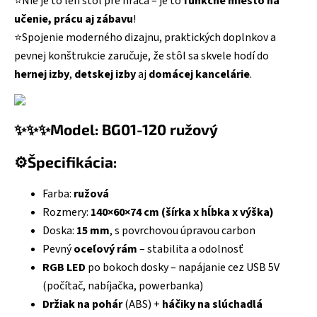
⭐Nie je to len stôl pre hráča – je to
funkčné miesto na
učenie, prácu aj zábavu
!
⭐Spojenie moderného dizajnu, praktických doplnkov a
pevnej konštrukcie zaručuje, že stôl sa skvele hodí do
hernej izby
,
detskej izby
aj
domácej kancelárie
.
✨✨✨Model: BG01-120 ružový
⚙️Špecifikácia:
Farba:
ružová
Rozmery:
140×60×74 cm (šírka x hĺbka x výška)
Doska:
15 mm
, s povrchovou úpravou carbon
Pevný
oceľový rám
– stabilita a odolnosť
RGB LED
po bokoch dosky – napájanie cez USB 5V
(počítač, nabíjačka, powerbanka)
Držiak na pohár
(ABS) +
háčiky na slúchadlá