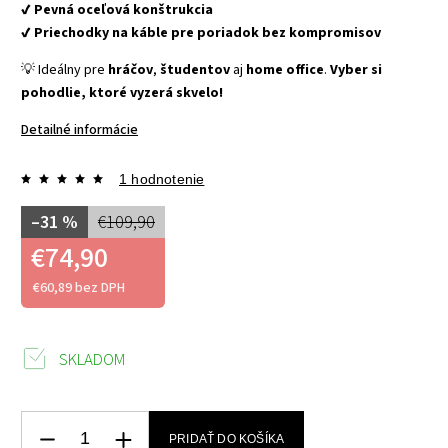
✔️ Pevná oceľová konštrukcia
✔️ Priechodky na káble pre poriadok bez kompromisov
💡 Ideálny pre
hráčov
,
študentov
aj
home office
.
Vyber si
pohodlie, ktoré vyzerá skvelo!
Detailné informácie
1 hodnotenie
–31 %
€109,90
€74,90
€60,89 bez DPH
SKLADOM
PRIDAŤ DO KOŠÍKA