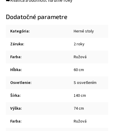
➡️Kvalita a odolnosť na dlhé roky
Dodatočné parametre
Kategória
:
Herné stoly
Záruka
:
2 roky
Farba
:
Ružová
Hĺbka
:
60 cm
Osvetlenie
:
S osvetlením
Šírka
:
140 cm
Výška
:
74 cm
Farba
:
Ružová