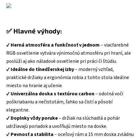
✅ Hlavné výhody:
✔️
Herná atmosféra a funkčnosť v jednom
– viacfarebné
RGB osvetlenie vytvára výnimočnú atmosféru pri hraní, ale
poslúži aj ako náladové osvetlenie pri práci či štúdiu.
✔️
Ideálne do tínedžerskej izby
– moderný vzhľad,
praktické držiaky a ergonómia robia z tohto stola ideálne
miesto na hranie aj učenie.
✔️
Univerzálna doska s textúrou carbon
– odolná voči
poškriabaniu a nečistotám, ľahko sa čistí a pôsobí
elegantne.
✔️
Doplnky vždy poruke
– držiak na slúchadlá a pohár
udržiavajú poriadok a uvoľňujú miesto na doske.
✔️
Pevnosť a stabilita
– oceľový rám a 15 mm doska zvládnu