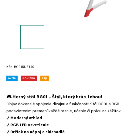
Kód:
BG01RUZ140
Akcia
Novinka
Tip
🎮
Herný stôl BG01 – Štýl, ktorý hrá s tebou!
Objav dokonalé spojenie dizajnu a funkčnosti! Stôl BG01 s RGB
podsvietením premení každé hranie, učenie či prácu na zážitok.
✔️ Moderný vzhľad
✔️ RGB LED osvetlenie
✔️ Držiak na nápoj a slúchadlá