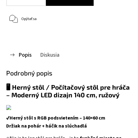
Opýtať sa
Popis
Diskusia
Podrobný popis
🖥️ Herný stôl / Počítačový stôl pre hráča
– Moderný LED dizajn 140 cm, ružový
✔️Herný stôl s RGB podsvietením – 140×60 cm
Držiak na pohár + háčik na slúchadlá