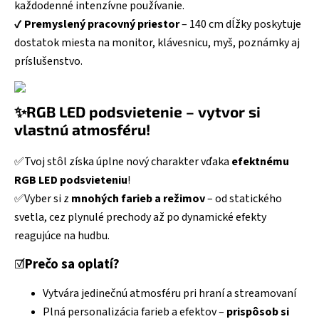
každodenné intenzívne používanie.
✔️
Premyslený pracovný priestor
– 140 cm dĺžky poskytuje
dostatok miesta na monitor, klávesnicu, myš, poznámky aj
príslušenstvo.
✨RGB LED podsvietenie – vytvor si
vlastnú atmosféru!
✅Tvoj stôl získa úplne nový charakter vďaka
efektnému
RGB LED podsvieteniu
!
✅Vyber si z
mnohých farieb a režimov
– od statického
svetla, cez plynulé prechody až po dynamické efekty
reagujúce na hudbu.
☑️
Prečo sa oplatí?
Vytvára jedinečnú atmosféru pri hraní a streamovaní
Plná personalizácia farieb a efektov –
prispôsob si