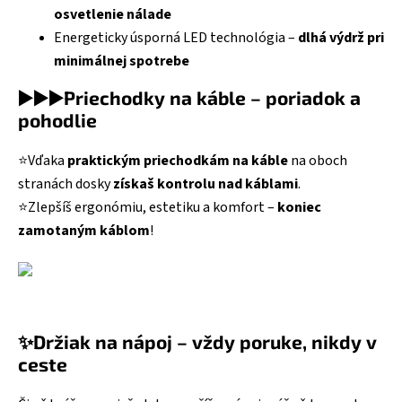
osvetlenie nálade
Energeticky úsporná LED technológia –
dlhá výdrž pri
minimálnej spotrebe
▶️▶️▶️Priechodky na káble – poriadok a
pohodlie
⭐Vďaka
praktickým priechodkám na káble
na oboch
stranách dosky
získaš kontrolu nad káblami
.
⭐Zlepšíš ergonómiu, estetiku a komfort –
koniec
zamotaným káblom
!
✨Držiak na nápoj – vždy poruke, nikdy v
ceste