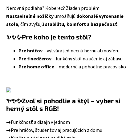
Nerovná podlaha? Koberec? Žiaden problém.
Nastaviteľné nožičky
umožňujú
dokonalé vyrovnanie
stola
, čím zvyšujú
stabilitu, komfort a bezpečnosť
.
✨✨✨Pre koho je tento stôl?
Pre hráčov
– vytvára jedinečnú hernú atmosféru
Pre tínedžerov
– funkčný stôl na učenie aj zábavu
Pre home office
– moderné a pohodlné pracovisko
✨✨✨Zvoľ si pohodlie a štýl – vyber si
herný stôl s RGB!
➡️Funkčnosť a dizajn v jednom
➡️Pre hráčov, študentov aj pracujúcich z domu