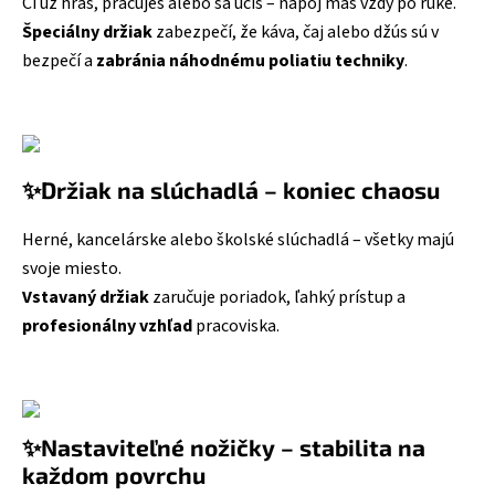
Či už hráš, pracuješ alebo sa učíš – nápoj máš vždy po ruke.
Špeciálny držiak
zabezpečí, že káva, čaj alebo džús sú v
bezpečí a
zabránia náhodnému poliatiu techniky
.
✨Držiak na slúchadlá – koniec chaosu
Herné, kancelárske alebo školské slúchadlá – všetky majú
svoje miesto.
Vstavaný držiak
zaručuje poriadok, ľahký prístup a
profesionálny vzhľad
pracoviska.
✨Nastaviteľné nožičky – stabilita na
každom povrchu