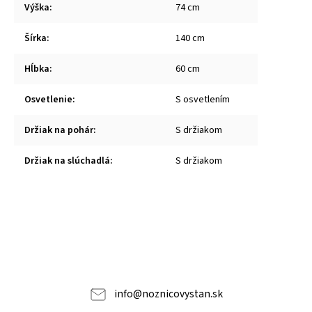
Výška
:
74 cm
Šírka
:
140 cm
Hĺbka
:
60 cm
Osvetlenie
:
S osvetlením
Držiak na pohár
:
S držiakom
Držiak na slúchadlá
:
S držiakom
info
@
noznicovystan.sk