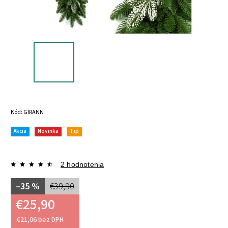
Kód:
GIRANN
Akcia
Novinka
Tip
2 hodnotenia
–35 %
€39,90
€25,90
€21,06 bez DPH