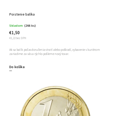
Poistenie balíka
Skladom
(266 ks)
€1,50
€1,22 bez DPH
Ak sa balík počas doručenia stratí alebo poškodí, vybavenie s kuriérom
zariadime za vás a rýchlo pošleme nový tovar.
Do košíka