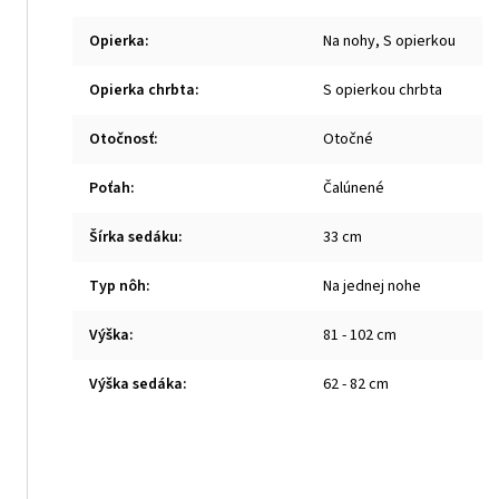
Opierka
:
Na nohy, S opierkou
Opierka chrbta
:
S opierkou chrbta
Otočnosť
:
Otočné
Poťah
:
Čalúnené
Šírka sedáku
:
33 cm
Typ nôh
:
Na jednej nohe
Výška
:
81 - 102 cm
Výška sedáka
:
62 - 82 cm