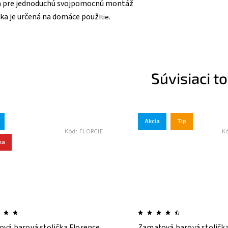
a pre jednoduchú svojpomocnú montáž
ka je určená na domáce použi
tie.
Súvisiaci t
Akcia
Tip
Kód:
FLORCIE
K
ka
vá barová stolička Florence
Zamatová barová stoličk