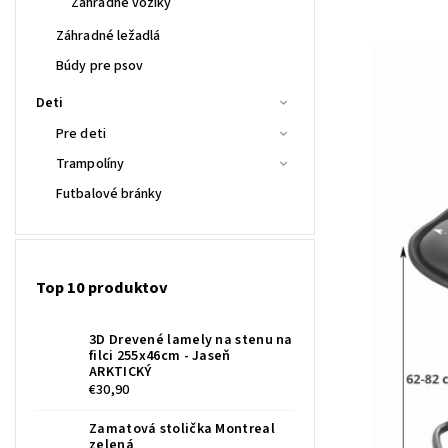
Záhradné vozíky
Záhradné ležadlá
Búdy pre psov
Deti
Pre deti
Trampolíny
Futbalové bránky
Top 10 produktov
3D Drevené lamely na stenu na
filci 255x46cm - Jaseň
ARKTICKÝ
€30,90
Zamatová stolička Montreal
zelená