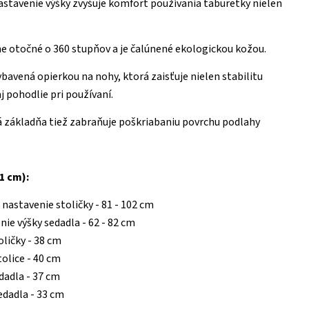
stavenie výšky zvyšuje komfort používania taburetky nielen
ne otočné o 360 stupňov a je čalúnené ekologickou kožou.
ybavená opierkou na nohy, ktorá zaisťuje nielen stabilitu
j pohodlie pri používaní.
 základňa tiež zabraňuje poškriabaniu povrchu podlahy
1 cm):
 nastavenie stoličky - 81 - 102 cm
nie výšky sedadla - 62 - 82 cm
oličky - 38 cm
tolice - 40 cm
edadla - 37 cm
edadla - 33 cm