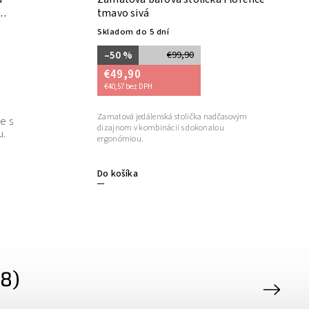
tmavo sivá
Skladom do 5 dní
–50 %
€99,90
€49,90
€40,57 bez DPH
Zamatová jedálenská stolička nadčasovým
be s
dizajnom v kombinácii s dokonalou
u.
ergonómiou.
Do košíka
8)
Next