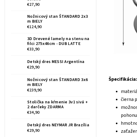
€27,90
Nožnicový stan ŠTANDARD 2x3
m BIELY
€124,90
3D Drevené lamely na stenu na
filci 275x46cm - DUB LATTE
€33,90
Detský dres MESSI Argentína
€29,90
Špecifikácia:
Nožnicový stan ŠTANDARD 3x6
m BIELY
€239,90
materiá
čierna 
Stolička na kŕmenie 3v1 sivá +
2 darčeky ZDARMA
možnosť
€34,90
pohonu
hmotnos
Detský dres NEYMAR JR Brazília
€29,90
zaťažen