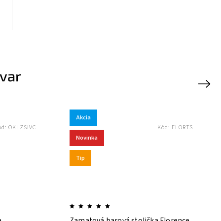
ovar
Next
Akcia
ód:
OKLZSIVC
Kód:
FLORTS
Novinka
Tip
a
Zamatová barová stolička Florence