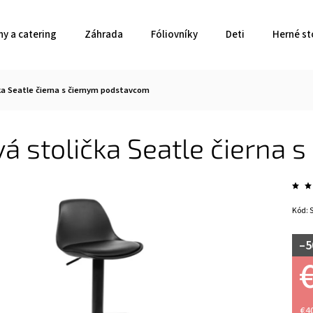
ny a catering
Záhrada
Fóliovníky
Deti
Herné st
ka Seatle čierna s čiernym podstavcom
á stolička Seatle čierna
Kód:
–5
€4