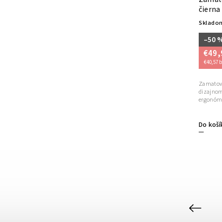
Bergamo strieborno sivá
čierna
Skladom do 5 dní
Skladom
–46 %
–50 
€129,90
€69,90
€49,
€56,83 bez DPH
€40,57 
Zamatová
dizajnom
ergonóm
Do koší
Do košíka
Previous