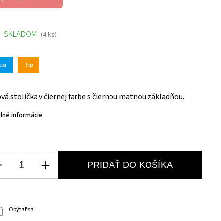
SKLADOM
(4 ks)
cia
Tip
vá stolička v čiernej farbe s čiernou matnou základňou.
ilné informácie
PRIDAŤ DO KOŠÍKA
Opýtať sa