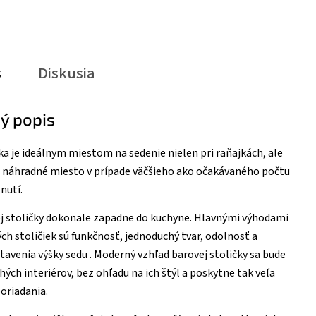
s
Diskusia
ý popis
ka je ideálnym miestom na sedenie nielen pri raňajkách, ale
o náhradné miesto v prípade väčšieho ako očakávaného počtu
nutí.
j stoličky dokonale zapadne do kuchyne. Hlavnými výhodami
ch stoličiek sú funkčnosť, jednoduchý tvar, odolnosť a
venia výšky sedu . Moderný vzhľad barovej stoličky sa bude
ých interiérov, bez ohľadu na ich štýl a poskytne tak veľa
oriadania.