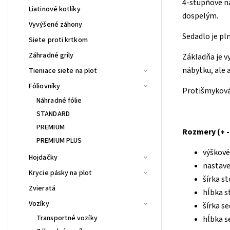
4-stupňové na
Liatinové kotlíky
dospelým.
Vyvýšené záhony
Sedadlo je pl
Siete proti krtkom
Záhradné grily
Základňa je v
nábytku, ale a
Tieniace siete na plot
Fóliovníky
Protišmyková
Náhradné fólie
STANDARD
PREMIUM
Rozmery (+ -
PREMIUM PLUS
výškové
Hojdačky
nastave
Krycie pásky na plot
šírka st
Zvieratá
hĺbka s
Vozíky
šírka s
Transportné vozíky
hĺbka s