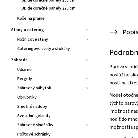
3D dekoračné panely 255 cm
3D dekoračné panely 275 cm
Koše na pranie
Stany a catering
Popi
Nožnicové stany
Cateringové stoly a stoličky
Podrobn
Záhrada
Barová stolič
Udiarne
poslúži aj ak
Pergoly
hostí na stret
Záhradný nábytok
Model otočne
Obrubníky
týchto barový
Smetné nádoby
možnosť nasta
Svetelné girlandy
hodiť do mnoh
Záhradné slnečníky
možností usp
Poštové schránky