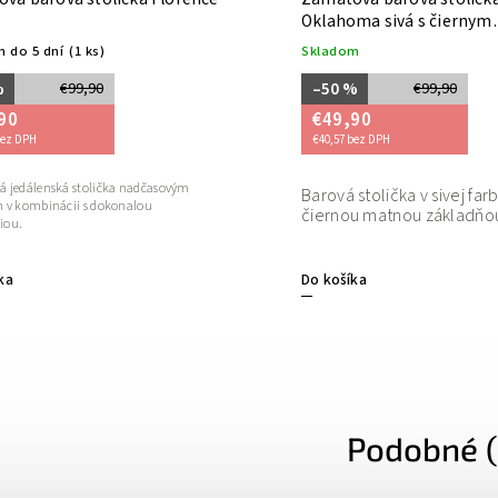
Oklahoma sivá s čiernym
podstavcom
 do 5 dní
(1 ks)
Skladom
%
–50 %
€99,90
€99,90
90
€49,90
bez DPH
€40,57 bez DPH
 jedálenská stolička nadčasovým
Barová stolička v sivej far
 v kombinácii s dokonalou
čiernou matnou základňo
iou.
ka
Do košíka
Podobné (