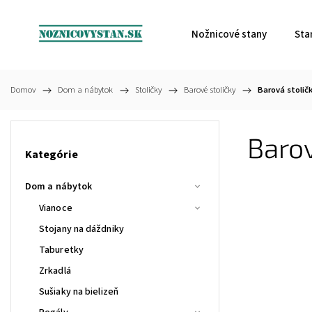
Nožnicové stany
Sta
Domov
/
Dom a nábytok
/
Stoličky
/
Barové stoličky
/
Barová stolič
Barov
Kategórie
Dom a nábytok
Vianoce
Stojany na dáždniky
Taburetky
Zrkadlá
Sušiaky na bielizeň