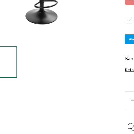
Ak
Baro
Deta