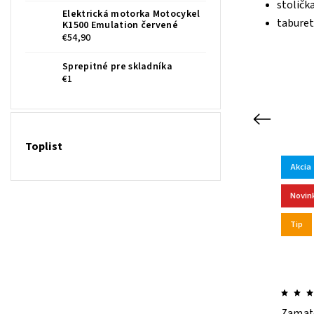
stoličk
Elektrická motorka Motocykel
taburet
K1500 Emulation červené
€54,90
Sprepitné pre skladníka
€1
Previous
Toplist
Akcia
Akcia
CCH
Kód:
BERSS
Novinka
Novin
Tip
Tip
Zamatová barová stolička
Zamato