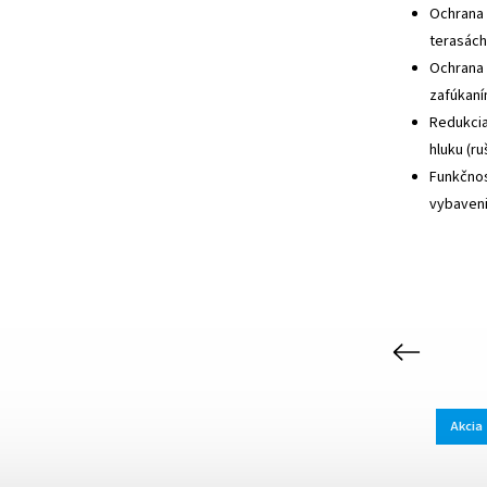
Ochrana 
terasách
Ochrana 
zafúkaní
Redukcia
hluku (ru
Funkčnos
vybaveni
Previous
Akcia
Akcia
Tip
Kód:
BIEPVC1935