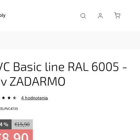
oly
Toaletné stolíky
Herné kreslá
Stoličky
Dom
C Basic line RAL 6005 -
pov ZADARMO
4 hodnotenia
ZELPVC4735
4 %
€15,90
€8,90