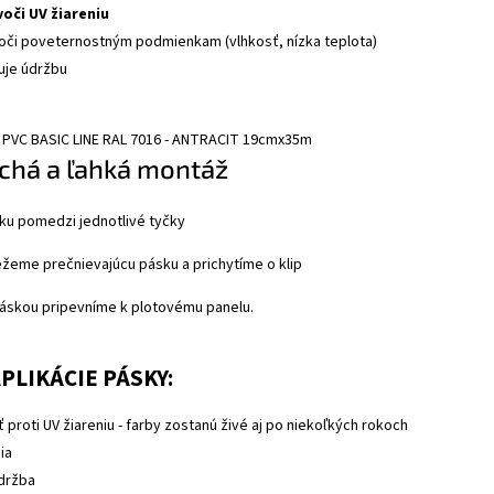
oči UV žiareniu
oči poveternostným podmienkam (vlhkosť, nízka teplota)
uje údržbu
chá a ľahká montáž
sku pomedzi jednotlivé tyčky
ežeme prečnievajúcu pásku a prichytíme o klip
 páskou pripevníme k plotovému panelu.
PLIKÁCIE PÁSKY:
 proti UV žiareniu - farby zostanú živé aj po niekoľkých rokoch
ia
údržba