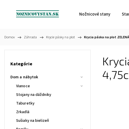
Nožnicové stany
Sta
Domov
/
Záhrada
/
Krycie pásky na plot
/
Krycia páska na plot ZELENÁ
Kryci
Kategórie
4,75
Dom a nábytok
Vianoce
Stojany na dáždniky
Taburetky
Zrkadlá
Sušiaky na bielizeň