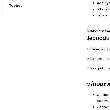
odolný v
Toplist
odolný v
nevyžad
Jednodu
1. Pletieme pá
2. Na konci odr
3. Klip spolu s
VÝHODY A
Odolnosť
používan
Žiadna 