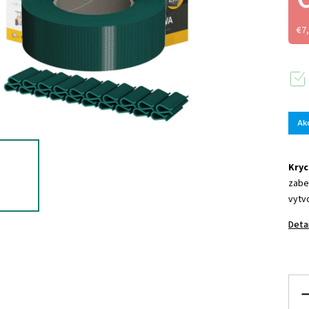
€7
Ak
Kryc
zab
vytv
Deta