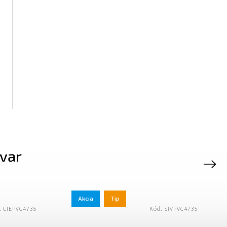
ovar
Next
Akcia
Tip
Akcia
35
Kód:
SIVPVC4735