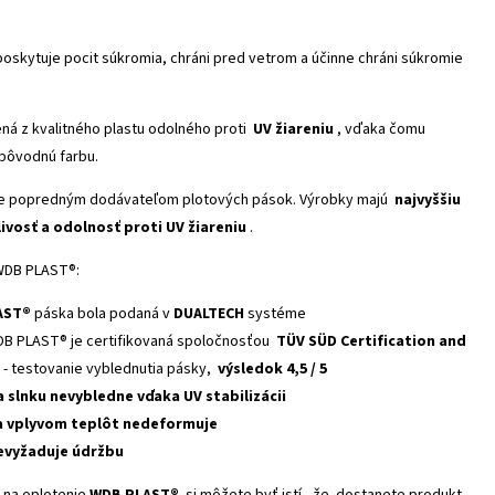
oskytuje pocit súkromia, chráni pred vetrom a účinne chráni súkromie
ná z kvalitného plastu odolného proti
UV žiareniu
, vďaka čomu
 pôvodnú farbu.
e popredným dodávateľom plotových pások. Výrobky majú
najvyššiu
livosť a odolnosť proti UV žiareniu
.
WDB PLAST®:
AST®
páska bola podaná v
DUALTECH
systéme
B PLAST® je certifikovaná spoločnosťou
TÜV SÜD Certification and
- testovanie vyblednutia pásky,
výsledok 4,5 / 5
a slnku nevybledne vďaka UV stabilizácii
a vplyvom teplôt nedeformuje
evyžaduje údržbu
na oplotenie
WDB PLAST®
si môžete byť istí , že dostanete produkt