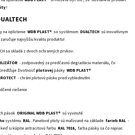
ity
!
DUALTECH
ky na oplotenie
WDB PLAST®
so systémom
DUALTECH
sú inovatívnym
 zaručuje najvyššiu kvalitu produktu!
H sa skladá z dvoch ochranných prvkov:
ILIZÁTOR
- zodpovedný za predčasnú degradáciu materiálu, čo
predlžuje životnosť
plotovej
pásky
WDB PLAST®
PROTECT
- chráni plotovú pásku pred vyblednutím
dčené riešenie
ch pások
ORIGINAL
WDB PLAST®
sú vyvinuté
ho
systému
RAL
. Panelové ploty sú maľované na základe
farieb RAL
-
keď si kúpite antracitovú farbu
RAL 7016,
farba pásky sa čo najviac