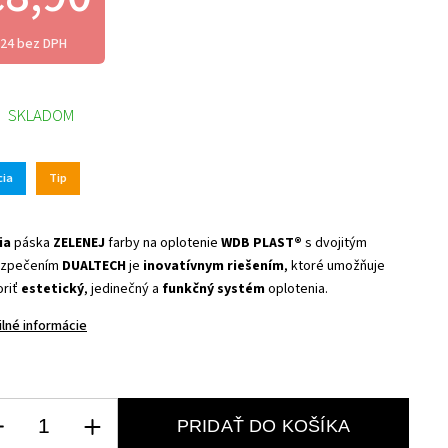
,24 bez DPH
SKLADOM
cia
Tip
ia
páska
ZELENEJ
farby na oplotenie
WDB PLAST®
s dvojitým
ezpečením
DUALTECH
je
inovatívnym riešením
, ktoré umožňuje
oriť
estetický
, jedinečný a
funkčný systém
oplotenia.
ilné informácie
PRIDAŤ DO KOŠÍKA