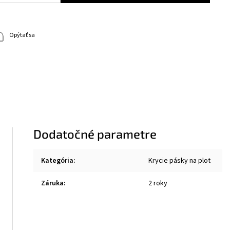
Opýtať sa
Dodatočné parametre
Kategória
:
Krycie pásky na plot
Záruka
:
2 roky