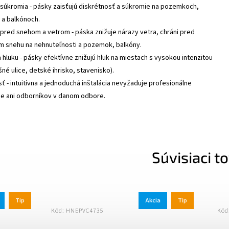
súkromia - pásky zaisťujú diskrétnosť a súkromie na pozemkoch,
 a balkónoch.
pred snehom a vetrom - páska znižuje nárazy vetra, chráni pred
m snehu na nehnuteľnosti a pozemok, balkóny.
 hluku - pásky efektívne znižujú hluk na miestach s vysokou intenzitou
šné ulice, detské ihrisko, stavenisko).
ť - intuitívna a jednoduchá inštalácia nevyžaduje profesionálne
e ani odborníkov v danom odbore.
Súvisiaci t
Akcia
Tip
Kód:
HNEPVC4735
Kód:
CIEPVC47