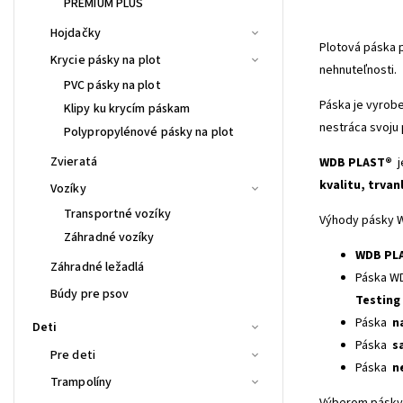
PREMIUM PLUS
Hojdačky
Plotová páska p
Krycie pásky na plot
nehnuteľnosti.
PVC pásky na plot
Páska je vyrobe
Klipy ku krycím páskam
nestráca svoju
Polypropylénové pásky na plot
Zvieratá
WDB PLAST®
j
kvalitu, trvan
Vozíky
Transportné vozíky
Výhody pásky 
Záhradné vozíky
WDB PL
Záhradné ležadlá
Páska WD
Búdy pre psov
Testing
Páska
n
Deti
Páska
s
Pre deti
Páska
n
Trampolíny
Výberom pásky 