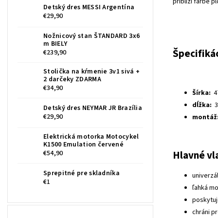
priblíži farbe 
Detský dres MESSI Argentína
€29,90
Nožnicový stan ŠTANDARD 3x6
m BIELY
Špecifiká
€239,90
Stolička na kŕmenie 3v1 sivá +
2 darčeky ZDARMA
€34,90
Šírka:
4
dĺžka:
3
Detský dres NEYMAR JR Brazília
€29,90
montáž
Elektrická motorka Motocykel
K1500 Emulation červené
Hlavné vl
€54,90
Sprepitné pre skladníka
univerzá
€1
ľahká mo
poskytuj
chráni p