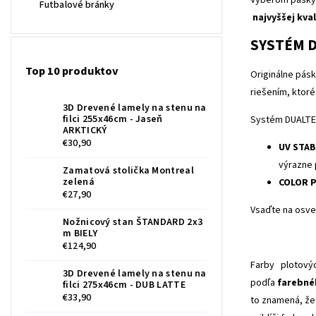
Futbalové bránky
najvyššej kval
SYSTÉM 
Top 10 produktov
Originálne pás
riešením, ktoré
3D Drevené lamely na stenu na
filci 255x46cm - Jaseň
Systém DUALTEC
ARKTICKÝ
€30,90
UV STAB
výrazne 
Zamatová stolička Montreal
zelená
COLOR 
€27,90
Vsaďte na osve
Nožnicový stan ŠTANDARD 2x3
m BIELY
€124,90
Farby plotový
3D Drevené lamely na stenu na
podľa
farebné
filci 275x46cm - DUB LATTE
€33,90
to znamená, že 