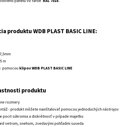
plotového panelu vo farbe
RAL 7016
.
cia produktu WDB PLAST BASIC LINE:
7,5mm
5 m
:
pomocou
klipov WDB PLAST BASIC LINE
astnosti produktu
lne rozmery
ntáž - produkt môžete nainštalovať pomocou jednoduchých nástrojov
e pocit súkromia a diskrétnosť v prípade majetku
red vetrom, snehom, zvedavými pohľadmi suseda