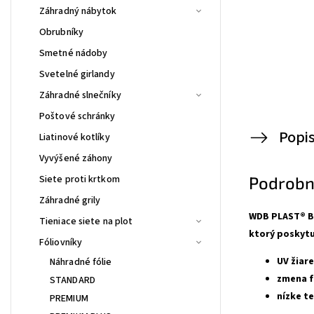
Záhradný nábytok
Obrubníky
Smetné nádoby
Svetelné girlandy
Záhradné slnečníky
Poštové schránky
Popi
Liatinové kotlíky
Vyvýšené záhony
Siete proti krtkom
Podrobn
Záhradné grily
WDB PLAST® B
Tieniace siete na plot
ktorý poskytu
Fóliovníky
UV žiar
Náhradné fólie
zmena f
STANDARD
nízke t
PREMIUM