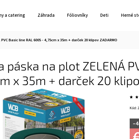
ny a catering
Záhrada
Fóliovníky
Deti
Herné st
 PVC Basic line RAL 6005 - 4,75cm x 35m + darček 20 klipov ZADARMO
a páska na plot ZELENÁ PV
cm x 35m + darček 20 kli
Kód:
–4