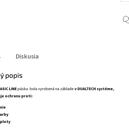
s
Diskusia
ý popis
ASIC LINE
páska bola vyrobená na základe
v DUALTECH systéme,
je ochranu proti:
enie
arby
eploty